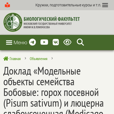
Кружки, подготовительные курсы и т.п.
Меню
Главная
Объявления

5
5
Доклад «Модельные
объекты семейства
Бобовые: горох посевной
(Pisum sativum) и люцерна
слабоусеченная (Medicago