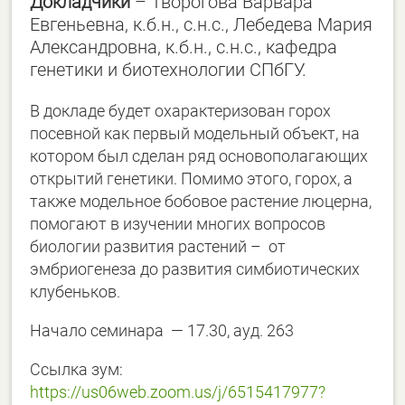
Докладчики
– Творогова Варвара
Евгеньевна, к.б.н., с.н.с., Лебедева Мария
Александровна, к.б.н., с.н.с., кафедра
генетики и биотехнологии СПбГУ.
В докладе будет охарактеризован горох
посевной как первый модельный объект, на
котором был сделан ряд основополагающих
открытий генетики. Помимо этого, горох, а
также модельное бобовое растение люцерна,
помогают в изучении многих вопросов
биологии развития растений – от
эмбриогенеза до развития симбиотических
клубеньков.
Начало семинара — 17.30, ауд. 263
Ссылка зум:
https://us06web.zoom.us/j/6515417977?