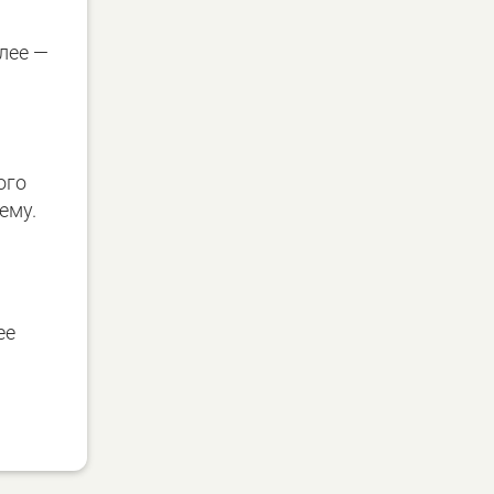
лее —
ого
ему.
ее