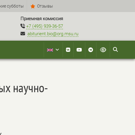
кие субботы
Отзывы
Приемная комиссия
+7 (495) 939-36-57
abiturient.bio@org.msu.ru
ых научно-
х