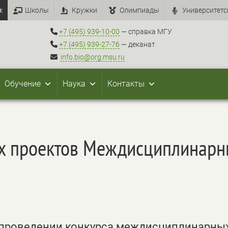
:
Школы
Кружки
Олимпиады
Университетс
+7 (495) 939-10-00
— справка МГУ
+7 (495) 939-27-76
— деканат
info.bio@org.msu.ru
Обучение
Наука
Контакты
ых проектов Междисциплинарн
 проведении конкурса междисциплинарны