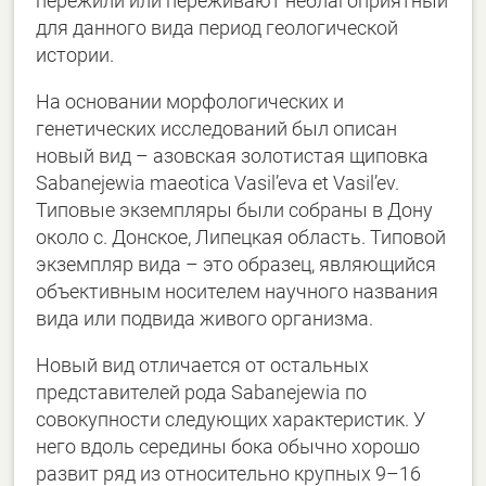
пережили или переживают неблагоприятный
для данного вида период геологической
истории.
На основании морфологических и
генетических исследований был описан
новый вид – азовская золотистая щиповка
Sabanejewia maeotica Vasil’eva et Vasil’ev.
Типовые экземпляры были собраны в Дону
около с. Донское, Липецкая область. Типовой
экземпляр вида – это образец, являющийся
объективным носителем научного названия
вида или подвида живого организма.
Новый вид отличается от остальных
представителей рода Sabanejewia по
совокупности следующих характеристик. У
него вдоль середины бока обычно хорошо
развит ряд из относительно крупных 9–16