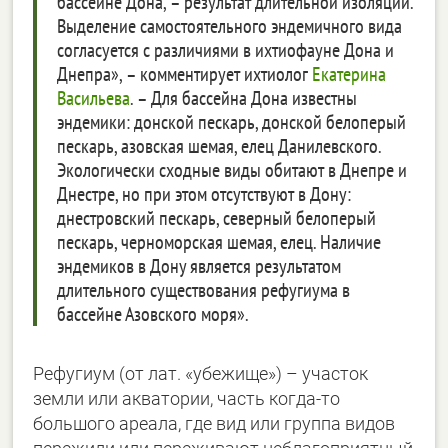
бассейне Дона, – результат длительной изоляции.
Выделение самостоятельного эндемичного вида
согласуется с различиями в ихтиофауне Дона и
Днепра», – комментирует ихтиолог
Екатерина
Васильева
. – Для бассейна Дона известны
эндемики: донской пескарь, донской белоперый
пескарь, азовская шемая, елец Данилевского.
Экологически сходные виды обитают в Днепре и
Днестре, но при этом отсутствуют в Дону:
днестровский пескарь, северный белоперый
пескарь, черноморская шемая, елец. Наличие
эндемиков в Дону является результатом
длительного существования рефугиума в
бассейне Азовского моря».
Рефугиум (от лат. «убежище») – участок
земли или акватории, часть когда-то
большого ареала, где вид или группа видов