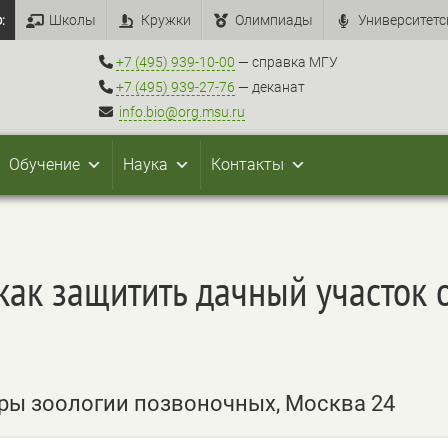
:
Школы
Кружки
Олимпиады
Университетс
+7 (495) 939-10-00
— справка МГУ
+7 (495) 939-27-76
— деканат
info.bio@org.msu.ru
Обучение
Наука
Контакты
как защитить дачный участок 
ры зоологии позвоночных, Москва 24