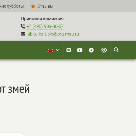
кие субботы
Отзывы
Приемная комиссия
+7 (495) 939-36-57
abiturient.bio@org.msu.ru
от змей