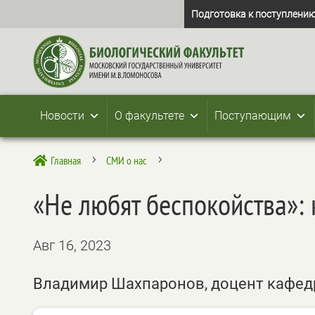
Подготовка к поступлению
Новости
О факультете
Поступающим
Главная
СМИ о нас

5
5
«Не любят беспокойства»: 
Авг 16, 2023
Владимир Шахпаронов, доцент кафед