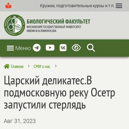
Кружки, подготовительные курсы и т.п.
Меню
Главная
СМИ о нас

5
5
Царский деликатес.В
подмосковную реку Осетр
запустили стерлядь
Авг 31, 2023