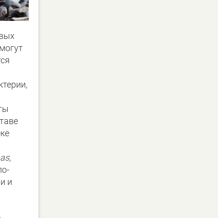
ивых
 могут
тся
ктерии,
ты
таве
еке
as
,
по-
и и