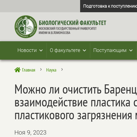
Подготовка к поступлению
Новости
О факультете
Поступающим
Главная
Наука

5
5
Можно ли очистить Баренц
взаимодействие пластика 
пластикового загрязнения
Ноя 9, 2023