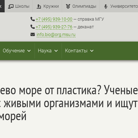
:
Школы
Кружки
Олимпиады
Университетс
+7 (495) 939-10-00
— справка МГУ
+7 (495) 939-27-76
— деканат
info.bio@org.msu.ru
Обучение
Наука
Контакты
ево море от пластика? Ученые
с живыми организмами и ищу
 морей