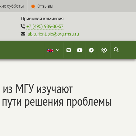
кие субботы
Отзывы
Приемная комиссия
+7 (495) 939-36-57
abiturient.bio@org.msu.ru
 из МГУ изучают
т пути решения проблемы