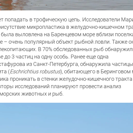
т попадать в трофическую цепь. Исследователи Мар
рисутствие микропластика в желудочно-кишечном тр
я была выловлена на Баренцевом море вблизи поселк
е – очень популярный объект рыбной ловли. Также о
 млекопитающих. В 70% обследованных рыб обнаружил
 до 3 частиц на одну особь. Ранее еще одна
Астафурова из Санкт-Петербурга, обнаружила частиц
та (
Eschrichtius robustus
), обитающего в Беринговом
тика проникать в стенки желудочно-кишечного тракт
авторы исследований планируют провести анализ
 морских животных и рыб.