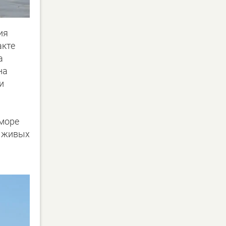
ия
акте
а
на
и
ы
 море
а живых