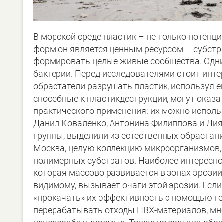
В морской среде пластик – не только потен
форм он является ценным ресурсом – субст
формировать целые живые сообщества. Одни
бактерии. Перед исследователями стоит инт
обрастатели разрушать пластик, используя ег
способные к пластикдеструкции, могут оказа
практического применения: их можно исполь
Данил Коваленко, Антонина Филиппова и Ли
группы, выделили из естественных обрастани
Москва, целую коллекцию микроорганизмов, 
полимерных субстратов. Наиболее интересно
которая массово развивается в зонах эрозии
видимому, вызывает очаги этой эрозии. Если
«прокачать» их эффективность с помощью ге
перерабатывать отходы ПВХ-материалов, мн