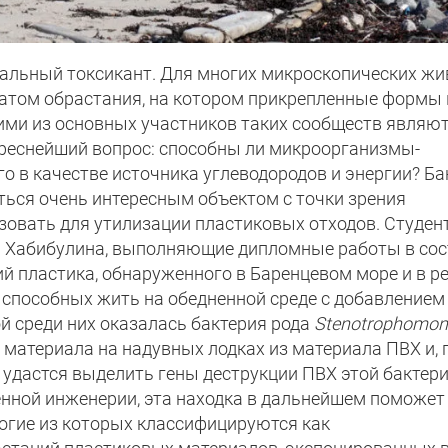
циальный токсикант. Для многих микроскопических ж
ратом обрастания, на котором прикрепленные формы
ми из основных участников таких сообществ являю
ереснейший вопрос: способны ли микроорганизмы-
о в качестве источника углеводородов и энергии? Ба
ться очень интересным объектом с точки зрения
зовать для утилизации пластиковых отходов. Студен
я Хабибулина, выполняющие дипломные работы в сос
й пластика, обнаруженного в Баренцевом море и в р
способных жить на обедненной среде с добавлением
й среди них оказалась бактерия рода
Stenotrophomon
 материала на надувных лодках из материала ПВХ и, 
 удастся выделить гены деструкции ПВХ этой бактери
нной инженерии, эта находка в дальнейшем поможет
огие из которых классифицируются как