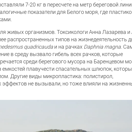
тавляли 7-20 кг в пересчете на метр береговой лини
налогичные показатели для Белого моря, где пластик
ками.
ля живых организмов. Токсикологи Анна Лазарева и
ее распространенных типов на жизнедеятельность д
nedesmus quadricauda
и на рачках
Daphnia magna
. С
ние в среду вызвало гибель всех рачков, которые
тречается среди берегового мусора на Баренцевом мо
ав емкостей плавучести спасательных шлюпок, которы
ом. Другие виды микропластика: полистирол,
х эффектов не вызывали, но тоже влияли на жизненн