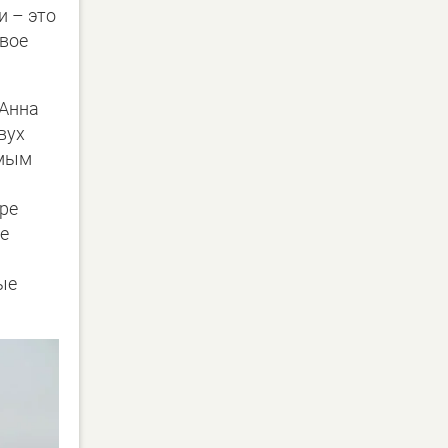
и – это
овое
 Анна
вух
амым
ре
е
ые