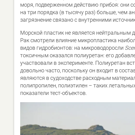
моря, подверженном действию прибоя: они сос
на три порядка (в тысячу раз) больше, чем а
загрязнение связано с внутренними источни
Морской пластик не является нейтральным д
Рак смотрели влияние микропластика наибол
видов гидробионтов: на микроводоросли
Sce
токсичным оказался полиуретан: его добавле
участвовали в эксперименте. Полиуретан вс
довольно часто, поскольку он входит в сост
являются в судоходстве расходным материал
полипропилен, полиэтилен – таких летальны
показатели тест-объектов.