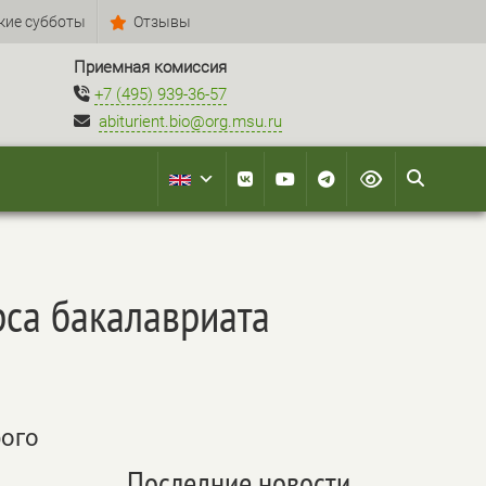
кие субботы
Отзывы
Приемная комиссия
+7 (495) 939-36-57
abiturient.bio@org.msu.ru
рса бакалавриата
рого
Последние новости