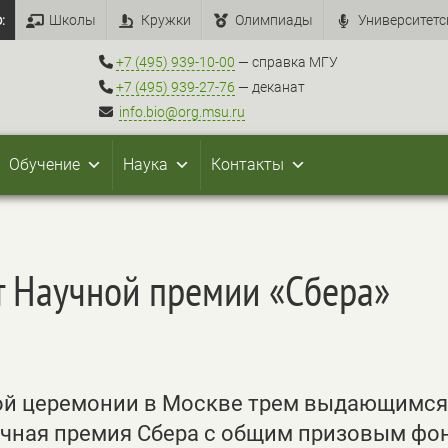
:
Школы
Кружки
Олимпиады
Университетс
+7 (495) 939-10-00
— справка МГУ
+7 (495) 939-27-76
— деканат
info.bio@org.msu.ru
Обучение
Наука
Контакты
т Научной премии «Сбера»
ной церемонии в Москве трем выдающимся
учная премия Сбера с общим призовым фо