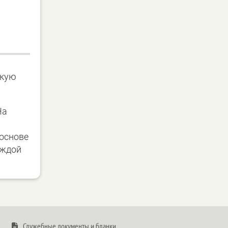
скую
На
 основе
аждой
Служебные документы и бланки