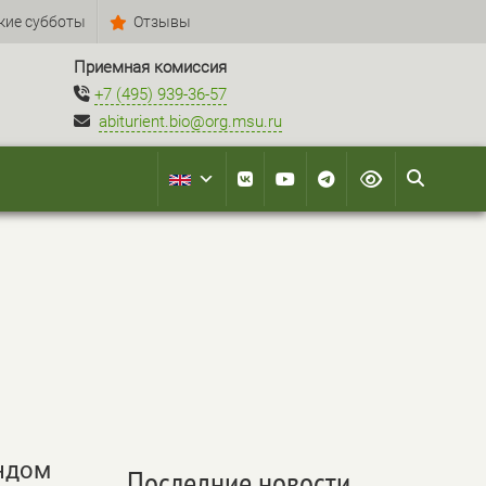
кие субботы
Отзывы
Приемная комиссия
+7 (495) 939-36-57
abiturient.bio@org.msu.ru
ндом
Последние новости