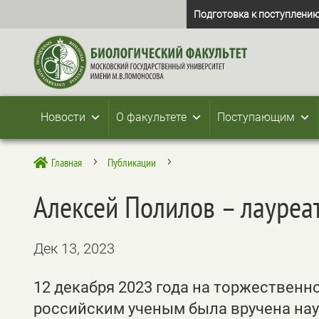
Подготовка к поступлению
Новости
О факультете
Поступающим
Главная
Публикации

5
5
Алексей Полилов – лауреа
Дек 13, 2023
12 декабря 2023 года на торжествен
российским ученым была вручена на