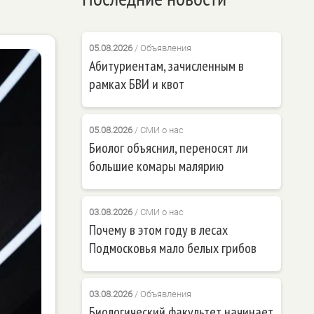
05.08.2026
/
Объявления
Абитуриентам, зачисленным в
рамках БВИ и квот
05.08.2026
/
СМИ о нас
Биолог объяснил, переносят ли
большие комары малярию
03.08.2026
/
СМИ о нас
Почему в этом году в лесах
Подмосковья мало белых грибов
03.08.2026
/
Объявления
Биологический факультет начинает