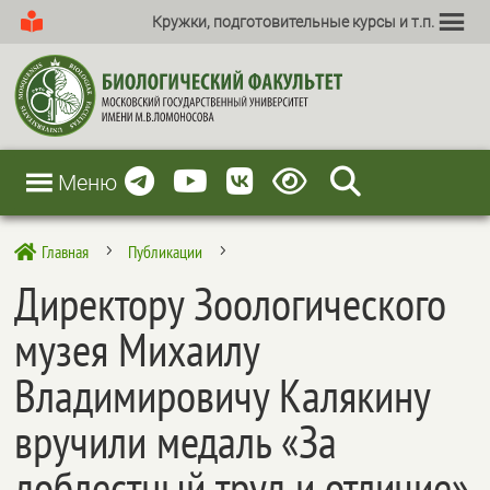
Кружки, подготовительные курсы и т.п.
Меню
Главная
Публикации

5
5
Директору Зоологического
музея Михаилу
Владимировичу Калякину
вручили медаль «За
доблестный труд и отличие»