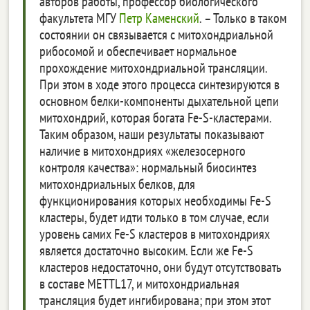
авторов работы, профессор биологического
факультета МГУ
Петр Каменский
. – Только в таком
состоянии он связывается с митохондриальной
рибосомой и обеспечивает нормальное
прохождение митохондриальной трансляции.
При этом в ходе этого процесса синтезируются в
основном белки-компоненты дыхательной цепи
митохондрий, которая богата Fe-S-кластерами.
Таким образом, наши результаты показывают
наличие в митохондриях «железосерного
контроля качества»: нормальный биосинтез
митохондриальных белков, для
функционирования которых необходимы Fe-S
кластеры, будет идти только в том случае, если
уровень самих Fe-S кластеров в митохондриях
является достаточно высоким. Если же Fe-S
кластеров недостаточно, они будут отсутствовать
в составе METTL17, и митохондриальная
трансляция будет ингибирована; при этом этот