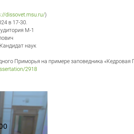
s://dissovet.msu.ru/
)
24 в 17-30.
аудитория М-1
лович
 Кандидат наук
дного Приморья на примере заповедника «Кедровая 
issertation/2918