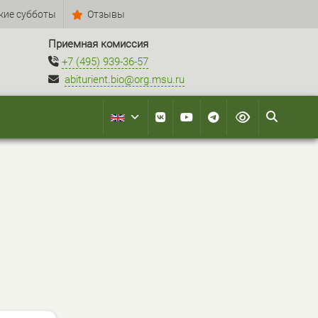
кие субботы
Отзывы
Приемная комиссия
+7 (495) 939-36-57
abiturient.bio@org.msu.ru