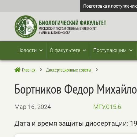
Подготовка к поступлению
Новости
О факультете
Поступающим
Главная
Диссертационные советы

5
5
Бортников Федор Михайло
Мар 16, 2024
МГУ.015.6
Дата и время защиты диссертации: 19.