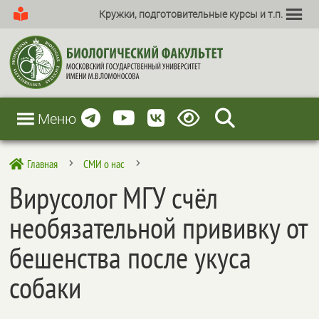
Кружки, подготовительные курсы и т.п.
Меню
Главная
СМИ о нас

5
5
Вирусолог МГУ счёл
необязательной прививку от
бешенства после укуса
собаки