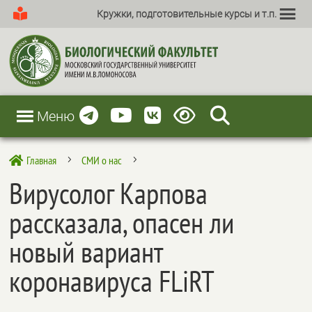
Кружки, подготовительные курсы и т.п.
Меню
Главная
СМИ о нас

5
5
Вирусолог Карпова
рассказала, опасен ли
новый вариант
коронавируса FLiRT