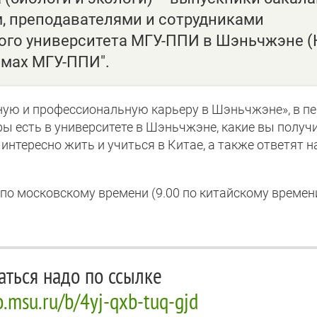
м, преподавателями и сотрудниками
ого университета МГУ-ППИ в Шэньчжэне (
ммах МГУ-ППИ".
ную и профессиональную карьеру в Шэньчжэне», в п
ы есть в университете в Шэньчжэне, какие вы получ
интересно жить и учиться в Китае, а также ответят н
 по московскому времени (9.00 по китайскому времен
ться надо по ссылке
o.msu.ru/b/4yj-qxb-tuq-gjd