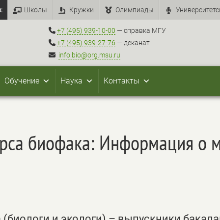
:
Школы
Кружки
Олимпиады
Университетс
+7 (495) 939-10-00
— справка МГУ
+7 (495) 939-27-76
— деканат
info.bio@org.msu.ru
Обучение
Наука
Контакты
курса биофака: Информация о 
(биологи и экологи) – выпускники бакала