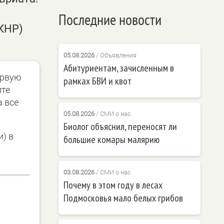
Последние новости
КНР)
05.08.2026
/
Объявления
Абитуриентам, зачисленным в
ервую
рамках БВИ и квот
ите
а все
05.08.2026
/
СМИ о нас
Биолог объяснил, переносят ли
и) в
большие комары малярию
03.08.2026
/
СМИ о нас
Почему в этом году в лесах
Подмосковья мало белых грибов