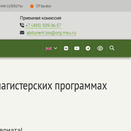
кие субботы
Отзывы
Приемная комиссия
+7 (495) 939-36-57
abiturient.bio@org.msu.ru
магистерских программах
вриата!