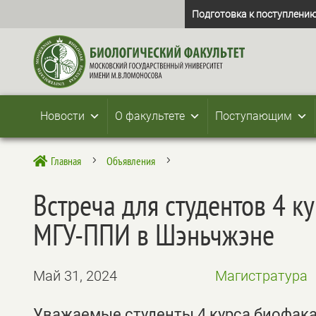
Подготовка к поступлению
Новости
О факультете
Поступающим
Главная
Объявления

5
5
Встреча для студентов 4 
МГУ-ППИ в Шэньчжэне
Май 31, 2024
Магистратура
Уважаемые студенты 4 курса биофака 