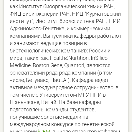
как Институт биоорганической химии РАН,
ФИЦ Биоинженерии РАН, НИЦ “Курчатовский
институт”, Институт биологии гена РАН, НИИ
Аджиномото-Генетика, и коммерческими
компаниями. Выпускники кафедры работают
и занимают ведущие позиции в
биотехнологических компаниях России и
мира, таких как, Health&Nurtition, InSilico
Medicine, Boston Gene, Quantori, являются
основателями ряда ряда компаний (в том
числе, Бетувакс, Haut.AI). Кафедра ведет
активное международное сотрудничество, в
том числе с Университетом МГУ-ППИ в
Шэньчжэне, Китай. На базе кафедры
подготовлены команды студентов,
получившие золотые медали на
международном конкурсе по генетической
инженерии
iGEM
, в числе студентов кафедры