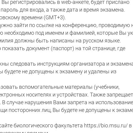
й Вы регистрировались в web-анкете, будет прислано
ароль для входа, а также дата и время экзамена.
овскому времени (GMT+3).
нужно зайти по ссылке на конференцию, проводимую 
ю необходимо под именем и фамилией, которые Вы у
амилия должны быть написаны на русском языке.
показать документ (паспорт) на той странице, где
жны следовать инструкциям организатора и экзамен
ы будете не допущены к экзамену и удалены из
ьзовать вспомогательные материалы (учебники,
 электронных носителях и устройствах. Также запрещае
 В случае нарушения Вами запрета на использовани
и посторонних лиц, Вы будете не допущены к экзаме
йте биологического факультета https://bio.msu.ru/ в