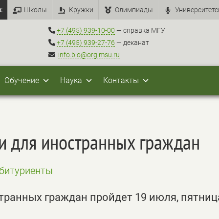
:
Школы
Кружки
Олимпиады
Университетс
+7 (495) 939-10-00
— справка МГУ
+7 (495) 939-27-76
— деканат
info.bio@org.msu.ru
Обучение
Наука
Контакты
и для иностранных граждан
битуриенты
ранных граждан пройдет 19 июля, пятница