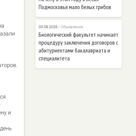
Подмосковья мало белых грибов
на
03.08.2026
/
Объявления
казали
Биологический факультет начинает
процедуру заключения договоров с
абитуриентами бакалавриата и
специалитета
аторов.
тся
е
ну и
 день