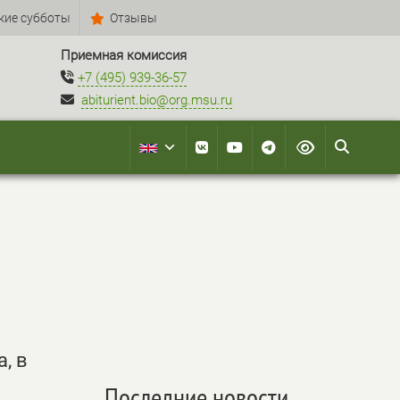
кие субботы
Отзывы
Приемная комиссия
+7 (495) 939-36-57
abiturient.bio@org.msu.ru
, в
Последние новости