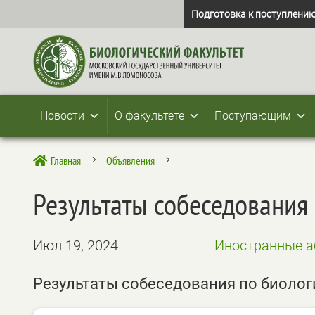
Подготовка к поступлению
Новости
О факультете
Поступающим
Главная
Объявления

5
5
Результаты собеседования
Июл 19, 2024
Иностранные а
Результаты собеседования по биолог