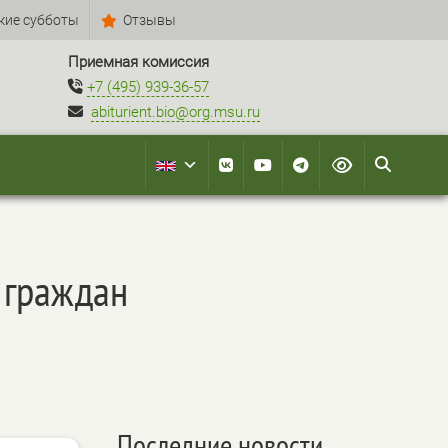
кие субботы
Отзывы
Приемная комиссия
+7 (495) 939-36-57
abiturient.bio@org.msu.ru
 граждан
Последние новости