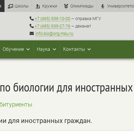
:
Школы
Кружки
Олимпиады
Университетс
+7 (495) 939-10-00
— справка МГУ
+7 (495) 939-27-76
— деканат
info.bio@org.msu.ru
Обучение
Наука
Контакты
 по биологии для иностранных
битуриенты
ии для иностранных граждан.