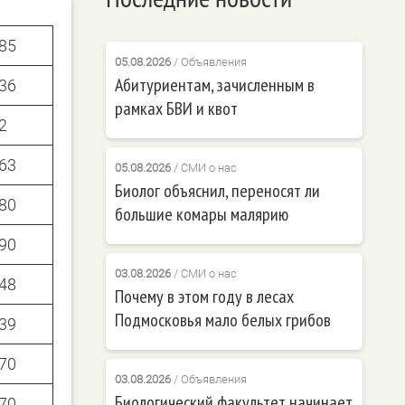
85
05.08.2026
/
Объявления
Абитуриентам, зачисленным в
36
рамках БВИ и квот
2
63
05.08.2026
/
СМИ о нас
Биолог объяснил, переносят ли
80
большие комары малярию
90
03.08.2026
/
СМИ о нас
48
Почему в этом году в лесах
Подмосковья мало белых грибов
39
70
03.08.2026
/
Объявления
Биологический факультет начинает
70