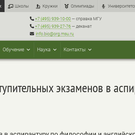
:
Школы
Кружки
Олимпиады
Университетс
+7 (495) 939-10-00
— справка МГУ
+7 (495) 939-27-76
— деканат
info.bio@org.msu.ru
Обучение
Наука
Контакты
тупительных экзаменов в асп
 в аспирантуру по философии и английск