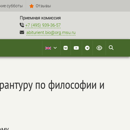
кие субботы
Отзывы
Приемная комиссия
+7 (495) 939-36-57
abiturient.bio@org.msu.ru
ирантуру по философии и
ому