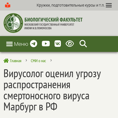
Кружки, подготовительные курсы и т.п.
Меню
Главная
СМИ о нас

5
5
Вирусолог оценил угрозу
распространения
смертоносного вируса
Марбург в РФ