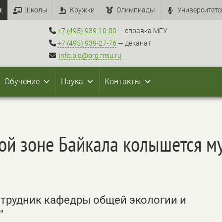
:
Школы
Кружки
Олимпиады
Университетс
+7 (495) 939-10-00
— справка МГУ
+7 (495) 939-27-76
— деканат
info.bio@org.msu.ru
Обучение
Наука
Контакты
ой зоне Байкала колышется му
трудник кафедры общей экологии и
"