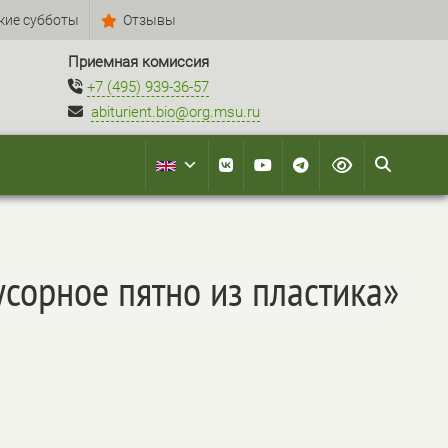
кие субботы
Отзывы
Приемная комиссия
+7 (495) 939-36-57
abiturient.bio@org.msu.ru
сорное пятно из пластика»