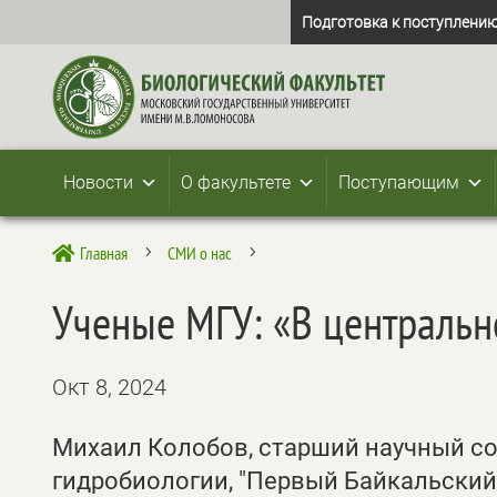
Подготовка к поступлению
Новости
О факультете
Поступающим
Главная
СМИ о нас

5
5
Ученые МГУ: «В центральн
Окт 8, 2024
Михаил Колобов, старший научный со
гидробиологии, "Первый Байкальский