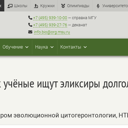
:
Школы
Кружки
Олимпиады
Университетс
+7 (495) 939-10-00
— справка МГУ
+7 (495) 939-27-76
— деканат
info.bio@org.msu.ru
Обучение
Наука
Контакты
к учёные ищут эликсиры долго
ором эволюционной цитогеронтологии, НТ