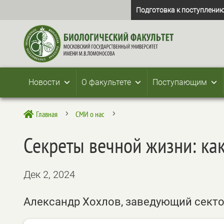
Подготовка к поступлению
Новости
О факультете
Поступающим
Главная
СМИ о нас

5
5
Секреты вечной жизни: ка
Дек 2, 2024
Александр Хохлов, заведующий сект