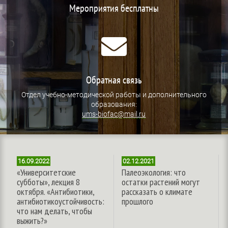
Мероприятия бесплатны

Обратная связь
Отдел учебно-методической работы и дополнительного
образования
:
ums-biofac@mail.ru
16.09.2022
02.12.2021
«Университетские
Палеоэкология: что
субботы», лекция 8
остатки растений могут
октября. «Антибиотики,
рассказать о климате
антибиотикоустойчивость:
прошлого
что нам делать, чтобы
выжить?»