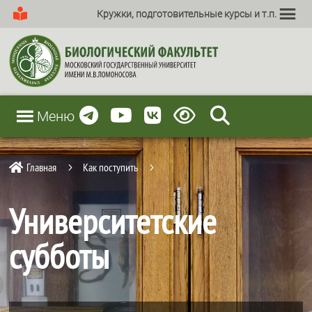
Кружки, подготовительные курсы и т.п.
Меню
Главная
Как поступить

5
5
Университетские
субботы